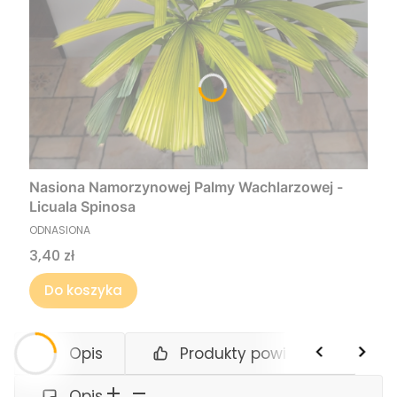
Nasiona Namorzynowej Palmy Wachlarzowej -
Licuala Spinosa
PRODUCENT
ODNASIONA
Cena
3,40 zł
Do koszyka
Opis
Produkty powiązane
Opis