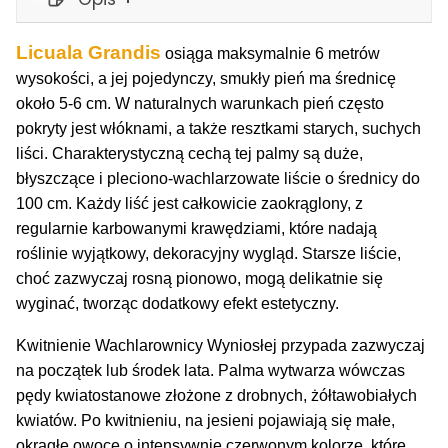
Licuala Grandis
osiąga maksymalnie 6 metrów
wysokości, a jej pojedynczy, smukły pień ma średnicę
około 5-6 cm. W naturalnych warunkach pień często
pokryty jest włóknami, a także resztkami starych, suchych
liści. Charakterystyczną cechą tej palmy są duże,
błyszczące i pleciono-wachlarzowate liście o średnicy do
100 cm. Każdy liść jest całkowicie zaokrąglony, z
regularnie karbowanymi krawędziami, które nadają
roślinie wyjątkowy, dekoracyjny wygląd. Starsze liście,
choć zazwyczaj rosną pionowo, mogą delikatnie się
wyginać, tworząc dodatkowy efekt estetyczny.
Kwitnienie Wachlarownicy Wyniosłej przypada zazwyczaj
na początek lub środek lata. Palma wytwarza wówczas
pędy kwiatostanowe złożone z drobnych, żółtawobiałych
kwiatów. Po kwitnieniu, na jesieni pojawiają się małe,
okrągłe owoce o intensywnie czerwonym kolorze, które