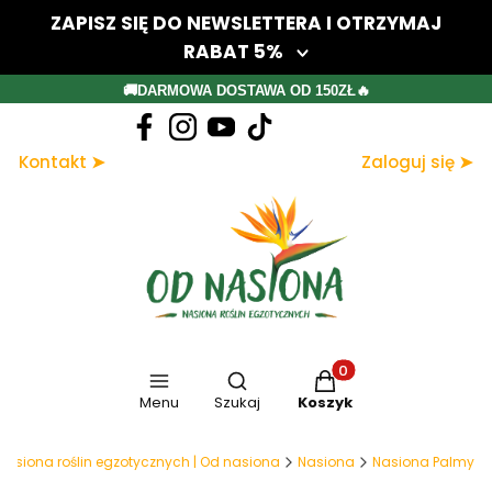
ZAPISZ SIĘ DO NEWSLETTERA I OTRZYMAJ
RABAT 5%
Twój adres e-mail
🚚DARMOWA DOSTAWA OD 150ZŁ🔥
Dołącz do newslettera
Kontakt ➤
Zaloguj się ➤
Zapisując się, akceptujesz nasz Regulamin (w zakresie dotyczącym
Newslettera). Przetwarzanie danych odbywa się zgodnie z Polityką
prywatności.
Otwórz wyszukiwarkę
Produkty w koszyku: 
Menu
Szukaj
Koszyk
Nasiona roślin egzotycznych | Od nasiona
Nasiona
Nasiona Palmy