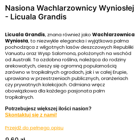
Nasiona Wachlarzownicy Wyniosłej
- Licuala Grandis
Licuala Grandis
, znana również jako
Wachlarzownica
Wyniosła
, to niezwykle elegancka i wyjątkowa palma
pochodząca z wilgotnych lasów deszczowych Republiki
Vanuatu oraz Wysp Salomona, położonych na wschód
od Australii. Ta ozdobna roślina, należąca do rodziny
arekowatych, cieszy się ogromną popularnością
zarówno w tropikalnych ogrodach, jak i w całej Erupie,
uprawiana w przestrzeniach publicznych, oranżeriach
czy prywatnych kolekcjach. Odmiana wręcz
obowiązkowa dla każdego pasjonata palm
tropikalnych.
Potrzebujesz większej ilości nasion?
Skontaktuj się z nami!
Przejdź do pełnego opisu
Cena