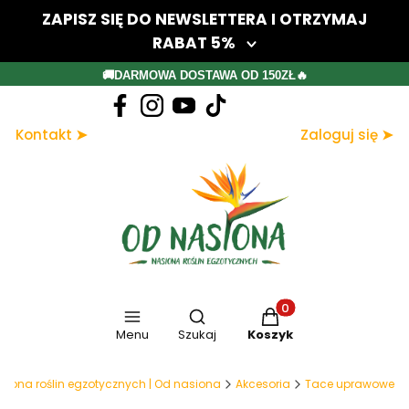
ZAPISZ SIĘ DO NEWSLETTERA I OTRZYMAJ
RABAT 5%
Twój adres e-mail
🚚DARMOWA DOSTAWA OD 150ZŁ🔥
Dołącz do newslettera
Kontakt ➤
Zaloguj się ➤
Zapisując się, akceptujesz nasz Regulamin (w zakresie dotyczącym
Newslettera). Przetwarzanie danych odbywa się zgodnie z Polityką
prywatności.
Otwórz wyszukiwarkę
Produkty w koszyku: 
Menu
Szukaj
Koszyk
siona roślin egzotycznych | Od nasiona
Akcesoria
Tace uprawowe