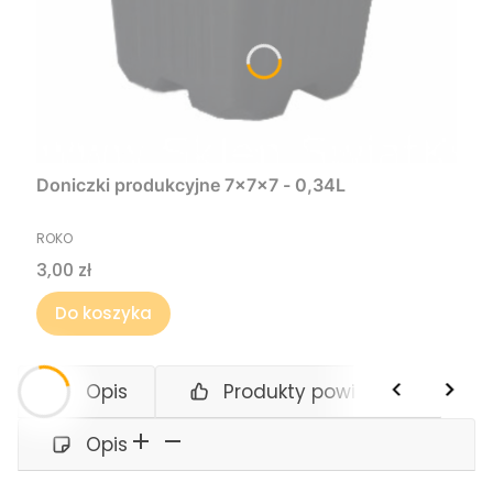
Doniczki produkcyjne 7x7x7 - 0,34L
PRODUCENT
ROKO
Cena
3,00 zł
Do koszyka
Opis
Produkty powiązane
Opis