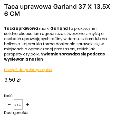
Taca uprawowa Garland 37 X 13,5X
6 CM
Taca uprawowa
marki
Garland
to praktyczne i
solidne akcesorium ogrodnicze stworzone z myślą o
osobach uprawiających rośliny w domu, szklarni lub na
balkonie. Jej smukła forma doskonale sprawdzi się w
miejscach o ograniczonej przestrzeni, takich jak
parapety czy półki.
Świetnie sprawdza się podczas
wysiewania nasion
.
Przejdź do pełnego opisu
Cena
9,50 zł
Ilość
szt.
Dostępność: