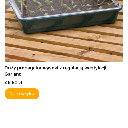
Duży propagator wysoki z regulacją wentylacji -
Garland
Cena
49,50 zł
Do koszyka