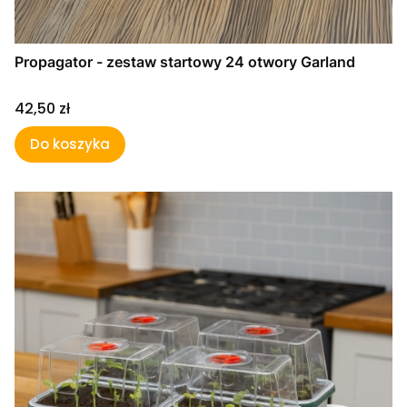
Propagator - zestaw startowy 24 otwory Garland
Cena
42,50 zł
Do koszyka