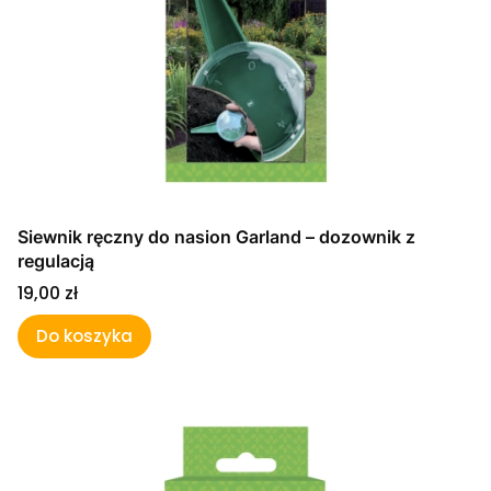
Siewnik ręczny do nasion Garland – dozownik z
regulacją
Cena
19,00 zł
Do koszyka