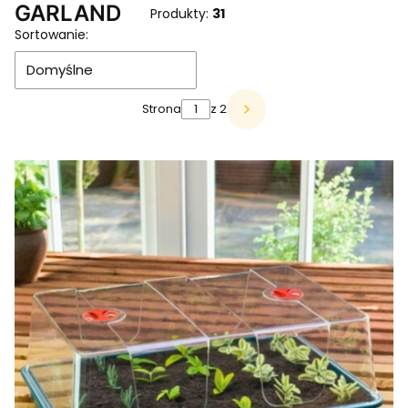
GARLAND
Produkty:
31
Lista produktów
Sortowanie:
Domyślne
Strona
z 2
Następne produkty