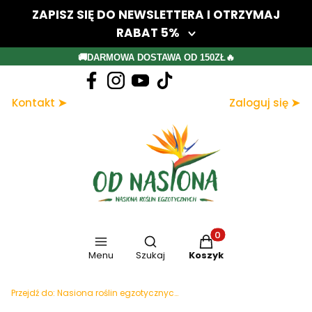
ZAPISZ SIĘ DO NEWSLETTERA I OTRZYMAJ
RABAT 5%
Twój adres e-mail
🚚DARMOWA DOSTAWA OD 150ZŁ🔥
Dołącz do newslettera
Kontakt ➤
Zaloguj się ➤
Zapisując się, akceptujesz nasz Regulamin (w zakresie dotyczącym
Newslettera). Przetwarzanie danych odbywa się zgodnie z Polityką
prywatności.
Otwórz wyszukiwarkę
Produkty w koszyku: 
Menu
Szukaj
Koszyk
Przejdź do:
Nasiona roślin egzotycznych | Od nasiona