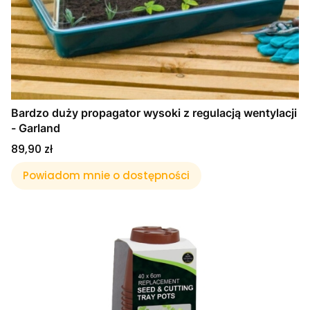
Bardzo duży propagator wysoki z regulacją wentylacji
- Garland
Cena
89,90 zł
Powiadom mnie o dostępności