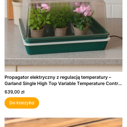
Propagator elektryczny z regulacją temperatury –
Garland Single High Top Variable Temperature Control
Propagator
Cena
639,00 zł
Do koszyka