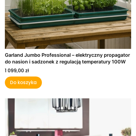
Garland Jumbo Professional – elektryczny propagator
do nasion i sadzonek z regulacją temperatury 100W
Cena
1 099,00 zł
Do koszyka