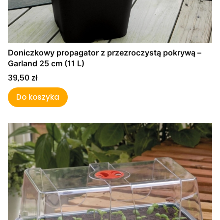
Doniczkowy propagator z przezroczystą pokrywą –
Garland 25 cm (11 L)
Cena
39,50 zł
Do koszyka