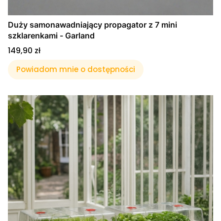
Duży samonawadniający propagator z 7 mini
szklarenkami - Garland
Cena
149,90 zł
Powiadom mnie o dostępności