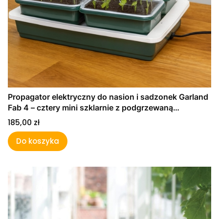
Propagator elektryczny do nasion i sadzonek Garland
Fab 4 – cztery mini szklarnie z podgrzewaną
podstawą
Cena
185,00 zł
Do koszyka