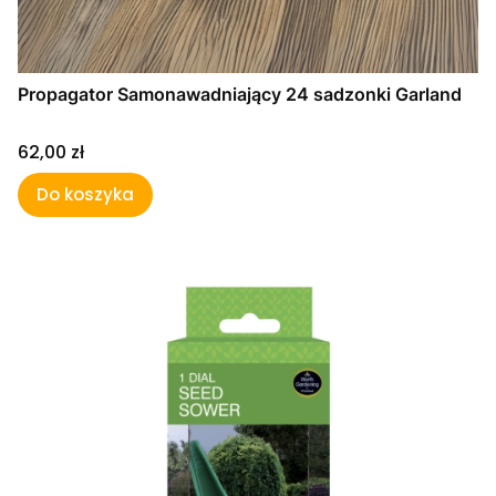
Propagator Samonawadniający 24 sadzonki Garland
Cena
62,00 zł
Do koszyka