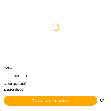
Poszczególne warianty mogą różnić się ceną
*
Ilość nasion
5
10
50
100
Ilość
szt.
Dostępność:
duża ilość
Dodaj do koszyka