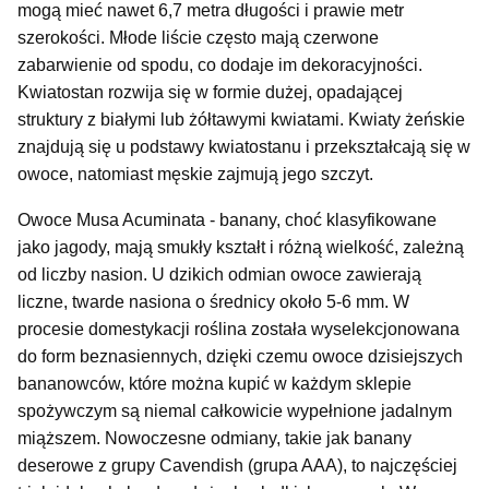
mogą mieć nawet 6,7 metra długości i prawie metr
szerokości. Młode liście często mają czerwone
zabarwienie od spodu, co dodaje im dekoracyjności.
Kwiatostan rozwija się w formie dużej, opadającej
struktury z białymi lub żółtawymi kwiatami. Kwiaty żeńskie
znajdują się u podstawy kwiatostanu i przekształcają się w
owoce, natomiast męskie zajmują jego szczyt.
Owoce Musa Acuminata - banany, choć klasyfikowane
jako jagody, mają smukły kształt i różną wielkość, zależną
od liczby nasion. U dzikich odmian owoce zawierają
liczne, twarde nasiona o średnicy około 5-6 mm. W
procesie domestykacji roślina została wyselekcjonowana
do form beznasiennych, dzięki czemu owoce dzisiejszych
bananowców, które można kupić w każdym sklepie
spożywczym są niemal całkowicie wypełnione jadalnym
miąższem. Nowoczesne odmiany, takie jak banany
deserowe z grupy Cavendish (grupa AAA), to najczęściej