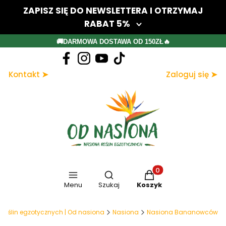
ZAPISZ SIĘ DO NEWSLETTERA I OTRZYMAJ
RABAT 5%
Twój adres e-mail
🚚DARMOWA DOSTAWA OD 150ZŁ🔥
Dołącz do newslettera
Kontakt ➤
Zaloguj się ➤
Zapisując się, akceptujesz nasz Regulamin (w zakresie dotyczącym
Newslettera). Przetwarzanie danych odbywa się zgodnie z Polityką
prywatności.
Otwórz wyszukiwarkę
Produkty w koszyku: 
Menu
Szukaj
Koszyk
 roślin egzotycznych | Od nasiona
Nasiona
Nasiona Bananowców