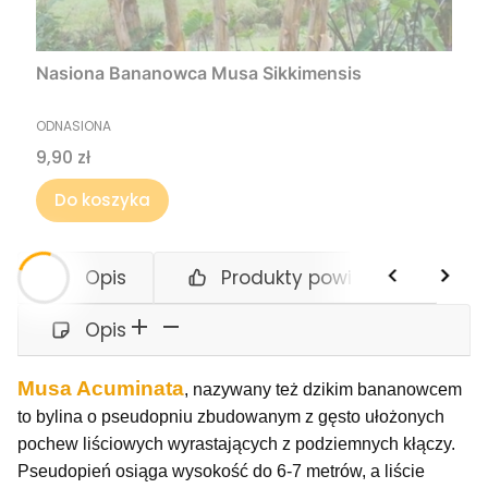
Nasiona Bananowca Musa Sikkimensis
PRODUCENT
ODNASIONA
Cena
9,90 zł
Do koszyka
Opis
Produkty powiązane
Opis
Musa Acuminata
, nazywany też dzikim bananowcem
to bylina o pseudopniu zbudowanym z gęsto ułożonych
pochew liściowych wyrastających z podziemnych kłączy.
Pseudopień osiąga wysokość do 6-7 metrów, a liście