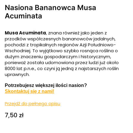
Nasiona Bananowca Musa
Acuminata
Musa Acuminata
, znana również jako jeden z
przodków współczesnych bananowców jadalnych,
pochodzi z tropikalnych regionów Azji Południowo-
Wschodniej. To wyjątkowo szybko rosnąca roślina o
dużym znaczeniu gospodarczym i historycznym,
ponieważ została udomowiona przez ludzi już około
8000 lat p.n.e., co czyni ją jedną z najstarszych roślin
uprawnych.
Potrzebujesz większej ilości nasion?
Skontaktuj się z nami!
Przejdź do pełnego opisu
Cena
7,50 zł
Wybierz ilość nasion: