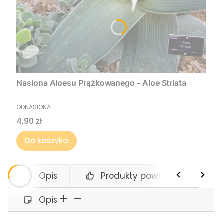
Nasiona Aloesu Prążkowanego - Aloe Striata
PRODUCENT
ODNASIONA
Cena
4,90 zł
Do koszyka
Opis
Produkty powiązane
Opis