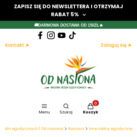
ZAPISZ SIĘ DO NEWSLETTERA I OTRZYMAJ
RABAT 5%
Twój adres e-mail
🚚DARMOWA DOSTAWA OD 150ZŁ🔥
Dołącz do newslettera
Kontakt ➤
Zaloguj się ➤
Zapisując się, akceptujesz nasz Regulamin (w zakresie dotyczącym
Newslettera). Przetwarzanie danych odbywa się zgodnie z Polityką
prywatności.
Otwórz wyszukiwarkę
Produkty w koszyku: 
Menu
Szukaj
Koszyk
 roślin egzotycznych | Od nasiona
Nasiona
Inne rośliny egzotyczne