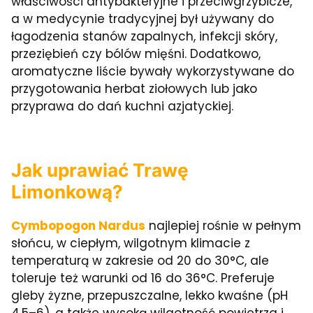
właściwości antybakteryjne i przeciwgrzybicze,
a w medycynie tradycyjnej był używany do
łagodzenia stanów zapalnych, infekcji skóry,
przeziębień czy bólów mięśni. Dodatkowo,
aromatyczne liście bywały wykorzystywane do
przygotowania herbat ziołowych lub jako
przyprawa do dań kuchni azjatyckiej.
Jak uprawiać Trawę
Limonkową?
Cymbopogon Nardus
najlepiej rośnie w pełnym
słońcu, w ciepłym, wilgotnym klimacie z
temperaturą w zakresie od 20 do 30°C, ale
toleruje też warunki od 16 do 36°C. Preferuje
gleby żyzne, przepuszczalne, lekko kwaśne (pH
4,5–6), a także wysoką wilgotność powietrza i