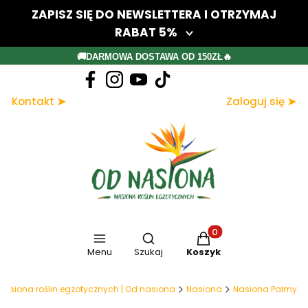
ZAPISZ SIĘ DO NEWSLETTERA I OTRZYMAJ
RABAT 5%
Twój adres e-mail
🚚DARMOWA DOSTAWA OD 150ZŁ🔥
Dołącz do newslettera
Kontakt ➤
Zaloguj się ➤
Zapisując się, akceptujesz nasz Regulamin (w zakresie dotyczącym
Newslettera). Przetwarzanie danych odbywa się zgodnie z Polityką
prywatności.
Otwórz wyszukiwarkę
Produkty w koszyku: 
Menu
Szukaj
Koszyk
Nasiona roślin egzotycznych | Od nasiona
Nasiona
Nasiona Palmy