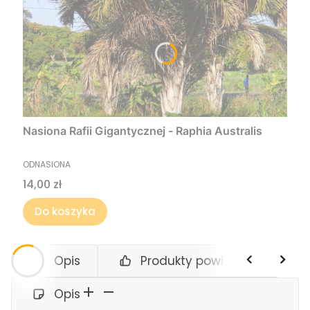
Nasiona Rafii Gigantycznej - Raphia Australis
PRODUCENT
ODNASIONA
Cena
14,00 zł
Do koszyka
Opis
Produkty powiązane
Opis