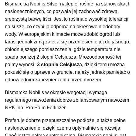
Bismarckia Nobilis Silver najlepiej rośnie na stanowiskach
nasłonecznionych, co pozwala jej zachować zdrową,
srebrzystą barwę liści. Jest to roślina o wysokiej tolerancji
na suszę, co czyni ją odporną na okresowe niedobory
wody. W europejskim klimacie może zdobić ogród lub
taras, jednak zimą zaleca się przeniesienie jej do jasnego,
chłodniejszego pomieszczenia, gdzie temperatura nie
spada poniżej 2 stopni Celsjusza. Mrozoodporność tej
palmy wynosi
-3 stopnie Celsjusza
, dzięki temu można
pokusić się o uprawę w gruncie, należy jednak pamiętać o
odpowiednim zabezpieczeniu przed mrozem.
Bismarcka Nobilis w okresie wegetacji wymaga
regularnego nawożenia dobrze zbilansowanym nawozem
NPK, np. Pro Palm Fertilizer.
Preferuje dobrze przepuszczalne podłoże, a także pełne
nasłonecznienie, dzięki czemu optymalnie się rozwija.
Choć jest to palma subtropikalna, Bismarckia nobilis jest