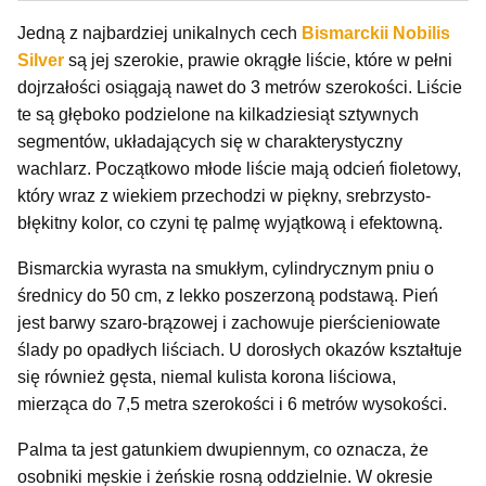
Jedną z najbardziej unikalnych cech
Bismarckii Nobilis
Silver
są jej szerokie, prawie okrągłe liście, które w pełni
dojrzałości osiągają nawet do 3 metrów szerokości. Liście
te są głęboko podzielone na kilkadziesiąt sztywnych
segmentów, układających się w charakterystyczny
wachlarz. Początkowo młode liście mają odcień fioletowy,
który wraz z wiekiem przechodzi w piękny, srebrzysto-
błękitny kolor, co czyni tę palmę wyjątkową i efektowną.
Bismarckia wyrasta na smukłym, cylindrycznym pniu o
średnicy do 50 cm, z lekko poszerzoną podstawą. Pień
jest barwy szaro-brązowej i zachowuje pierścieniowate
ślady po opadłych liściach. U dorosłych okazów kształtuje
się również gęsta, niemal kulista korona liściowa,
mierząca do 7,5 metra szerokości i 6 metrów wysokości.
Palma ta jest gatunkiem dwupiennym, co oznacza, że
osobniki męskie i żeńskie rosną oddzielnie. W okresie