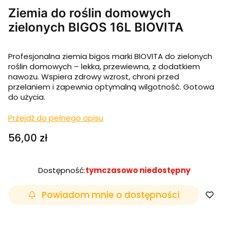
Ziemia do roślin domowych
zielonych BIGOS 16L BIOVITA
Profesjonalna ziemia bigos marki BIOVITA do zielonych
roślin domowych – lekka, przewiewna, z dodatkiem
nawozu. Wspiera zdrowy wzrost, chroni przed
przelaniem i zapewnia optymalną wilgotność. Gotowa
do użycia.
Przejdź do pełnego opisu
Cena
56,00 zł
Dostępność:
tymczasowo niedostępny
Powiadom mnie o dostępności