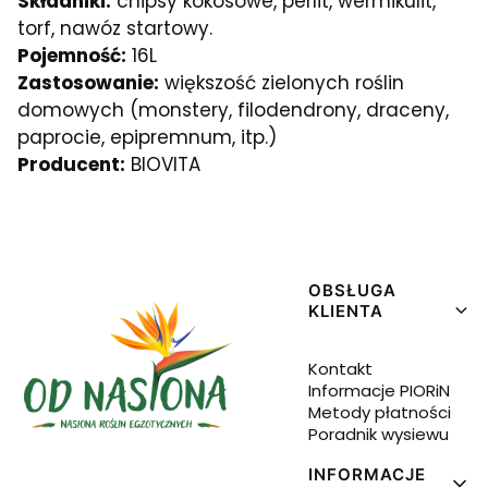
Składniki:
chipsy kokosowe, perlit, wermikulit,
torf, nawóz startowy.
Pojemność:
16L
Zastosowanie:
większość zielonych roślin
domowych (monstery, filodendrony, draceny,
paprocie, epipremnum, itp.)
Producent:
BIOVITA
Linki w stopce
OBSŁUGA
KLIENTA
Kontakt
Informacje PIORiN
Metody płatności
Poradnik wysiewu
INFORMACJE