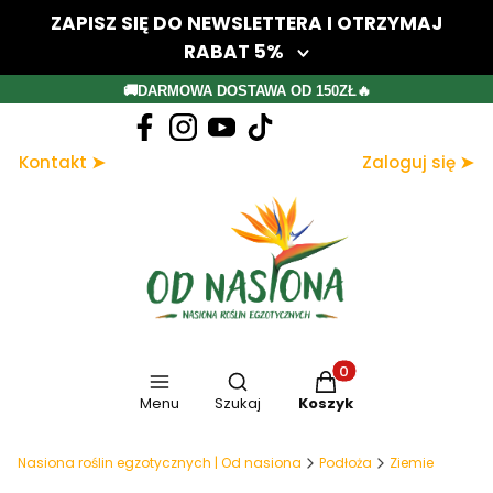
ZAPISZ SIĘ DO NEWSLETTERA I OTRZYMAJ
RABAT 5%
Twój adres e-mail
🚚DARMOWA DOSTAWA OD 150ZŁ🔥
Dołącz do newslettera
Kontakt ➤
Zaloguj się ➤
Zapisując się, akceptujesz nasz Regulamin (w zakresie dotyczącym
Newslettera). Przetwarzanie danych odbywa się zgodnie z Polityką
prywatności.
Otwórz wyszukiwarkę
Produkty w koszyku: 
Menu
Szukaj
Koszyk
Nasiona roślin egzotycznych | Od nasiona
Podłoża
Ziemie