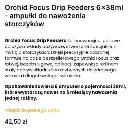
Orchid Focus Drip Feeders 6x38ml
- ampułki do nawożenia
storczyków
Orchid Focus Drip Feeders
to innowacyjne, gotowe
do użycia wkłady odżywcze, stworzone specjalnie z
myślą o storczykach. Dzięki precyzyjnie dobranej
formule na bazie bestsellerowego Orchid Focus oraz
łatwej, bezobsługowej aplikacji, zapewniają roślinom
stały dopływ składników niezbędnych do zdrowego
wzrostu i długotrwałego kwitnienia.
Opakowanie zawiera 6 ampułek o pojemności 38ml,
które wystarczą nawet na 6 miesięcy nawożenia
jednej rośliny.
Przejdź do pełnego opisu
Cena
42,50 zł