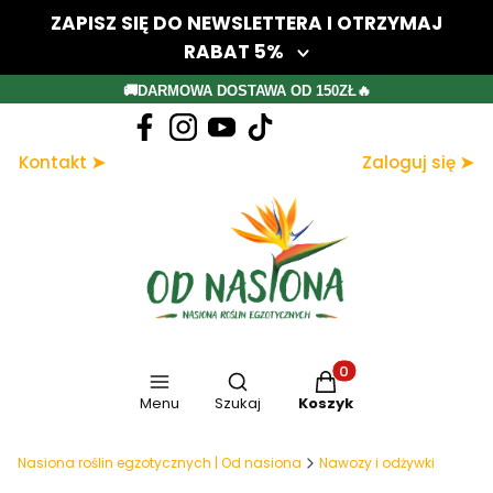
ZAPISZ SIĘ DO NEWSLETTERA I OTRZYMAJ
RABAT 5%
Twój adres e-mail
🚚DARMOWA DOSTAWA OD 150ZŁ🔥
Dołącz do newslettera
Kontakt ➤
Zaloguj się ➤
Zapisując się, akceptujesz nasz Regulamin (w zakresie dotyczącym
Newslettera). Przetwarzanie danych odbywa się zgodnie z Polityką
prywatności.
Otwórz wyszukiwarkę
Produkty w koszyku: 
Menu
Szukaj
Koszyk
Nasiona roślin egzotycznych | Od nasiona
Nawozy i odżywki