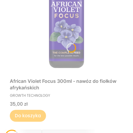
African Violet Focus 300ml - nawóz do fiołków
afrykańskich
PRODUCENT
GROWTH TECHNOLOGY
Cena
35,00 zł
Do koszyka