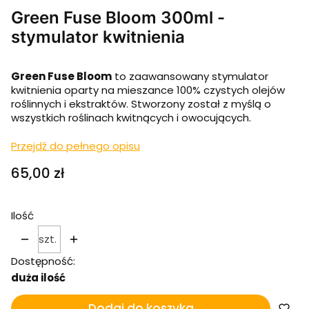
Green Fuse Bloom 300ml -
stymulator kwitnienia
Green Fuse Bloom
to zaawansowany stymulator
kwitnienia oparty na mieszance 100% czystych olejów
roślinnych i ekstraktów.
Stworzony został z myślą o
wszystkich roślinach kwitnących i owocujących.
Przejdź do pełnego opisu
Cena
65,00 zł
Ilość
szt.
Dostępność:
duża ilość
Dodaj do koszyka