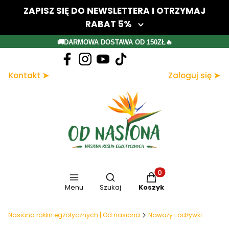
ZAPISZ SIĘ DO NEWSLETTERA I OTRZYMAJ
RABAT 5%
Twój adres e-mail
🚚DARMOWA DOSTAWA OD 150ZŁ🔥
Dołącz do newslettera
Kontakt ➤
Zaloguj się ➤
Zapisując się, akceptujesz nasz Regulamin (w zakresie dotyczącym
Newslettera). Przetwarzanie danych odbywa się zgodnie z Polityką
prywatności.
Otwórz wyszukiwarkę
Produkty w koszyku: 
Menu
Szukaj
Koszyk
Nasiona roślin egzotycznych | Od nasiona
Nawozy i odżywki