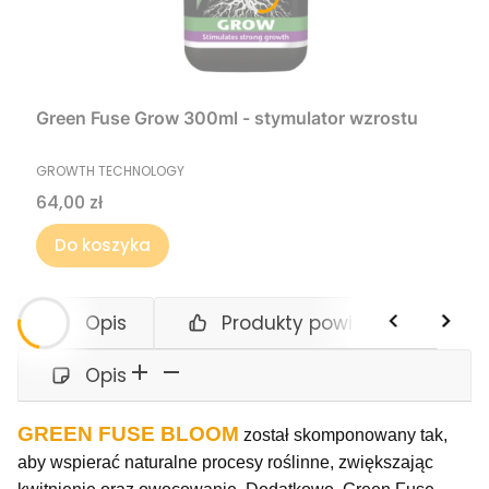
Green Fuse Grow 300ml - stymulator wzrostu
PRODUCENT
GROWTH TECHNOLOGY
Cena
64,00 zł
Do koszyka
Opis
Produkty powiązane
Opis
GREEN FUSE BLOOM
został skomponowany tak,
aby wspierać naturalne procesy roślinne, zwiększając