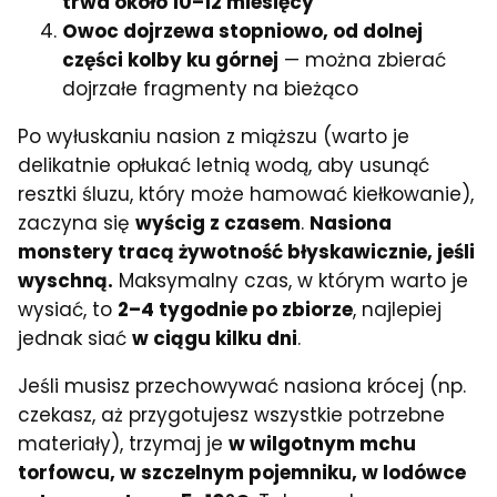
trwa około 10–12 miesięcy
Owoc dojrzewa stopniowo, od dolnej
części kolby ku górnej
— można zbierać
dojrzałe fragmenty na bieżąco
Po wyłuskaniu nasion z miąższu (warto je
delikatnie opłukać letnią wodą, aby usunąć
resztki śluzu, który może hamować kiełkowanie),
zaczyna się
wyścig z czasem
.
Nasiona
monstery tracą żywotność błyskawicznie, jeśli
wyschną.
Maksymalny czas, w którym warto je
wysiać, to
2–4 tygodnie po zbiorze
, najlepiej
jednak siać
w ciągu kilku dni
.
Jeśli musisz przechowywać nasiona krócej (np.
czekasz, aż przygotujesz wszystkie potrzebne
materiały), trzymaj je
w wilgotnym mchu
torfowcu, w szczelnym pojemniku, w lodówce