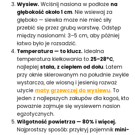
Wysiew.
Wciśnij nasiona w podłoże
na
głębokość około 1 cm
. Nie wsiewaj za
głęboko — siewka może nie mieć siły
przebić się przez grubą warstwę. Odstęp
między nasionami: 3–5 cm, aby później
łatwo było je rozsadzić.
Temperatura — to klucz.
Idealna
temperatura kiełkowania to
25–28°C
,
najlepiej
stała, z ciepłem od dołu
. Latem
przy oknie skierowanym na południe zwykle
wystarcza, ale wiosną i jesienią rozważ
użycie
maty grzewczej do wysiewu
. To
jeden z najlepszych zakupów dla kogoś, kto
poważnie zajmuje się wysiewem nasion
egzotycznych.
Wilgotność powietrza — 80% i więcej.
Najprostszy sposób: przykryj pojemnik
mini-