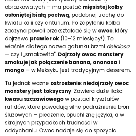
obrazkowatych — ma postać
mięsistej kolby
osłoniętej białą pochwą
, podobnej trochę do
kwiatu kalii czy anturium. Po zapyleniu kolba
zaczyna powoli przekształcać się w
owoc
, który
dojrzewa
prawie rok
(10–12 miesięcy!). To
właśnie dlatego nazwa gatunku brzmi
deliciosa
— czyli „smakowita".
Dojrzały owoc monstery
smakuje jak połączenie banana, ananasa i
mango
— w Meksyku jest tradycyjnym deserem.
Tu jednak ważne
ostrzeżenie
:
niedojrzały owoc
monstery jest toksyczny
. Zawiera duże ilości
kwasu szczawiowego
w postaci kryształów
rafidów, które powodują silne podrażnienie błon
śluzowych — pieczenie, opuchliznę języka, a w
skrajnych przypadkach trudności w
oddychaniu. Owoc nadaje się do spożycia