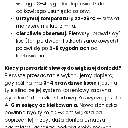
w ciągu 3–4 tygodni doprowadź do
całkowitego usunięcia osłony.
Utrzymuj temperaturę 22–26°C
— siewka
monstery nie lubi zimna.
Cierpliwie obserwuj.
Pierwszy „prawdziwy"
liść (ten po dwóch listkach zarodkowych)
pojawi się po
2–6 tygodniach
od
kiełkowania.
Kiedy przesadzić siewkę do większej doniczki?
Pierwsze przesadzanie wykonujemy dopiero,
gdy roślina ma
3–4 prawdziwe liście
i jest na
tyle silna, że jej system korzeniowy zaczyna
wypełniać doniczkę startową. Zazwyczaj jest to
4–6 miesięcy od kiełkowania
. Nowa doniczka
powinna być tylko o 2–3 cm większa od
poprzedniej — zbyt duża donica oznacza
nadmiar wilgotnego podłoża wokół małych