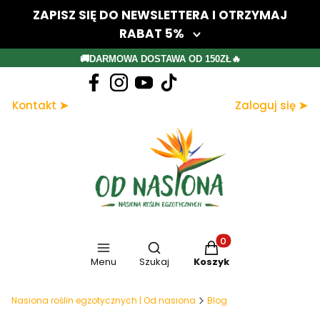
ZAPISZ SIĘ DO NEWSLETTERA I OTRZYMAJ
RABAT 5%
Twój adres e-mail
🚚DARMOWA DOSTAWA OD 150ZŁ🔥
Dołącz do newslettera
Kontakt ➤
Zaloguj się ➤
Zapisując się, akceptujesz nasz Regulamin (w zakresie dotyczącym
Newslettera). Przetwarzanie danych odbywa się zgodnie z Polityką
prywatności.
Otwórz wyszukiwarkę
Produkty w koszyku: 
Menu
Szukaj
Koszyk
Nasiona roślin egzotycznych | Od nasiona
Blog