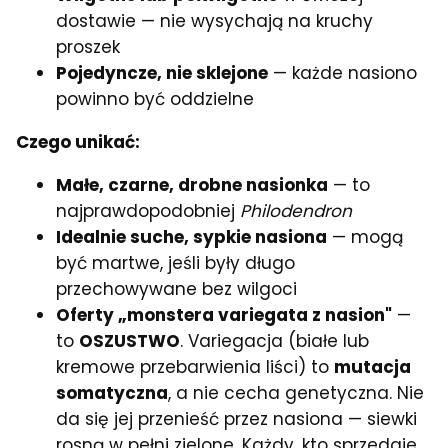
dostawie — nie wysychają na kruchy
proszek
Pojedyncze, nie sklejone
— każde nasiono
powinno być oddzielne
Czego unikać:
Małe, czarne, drobne nasionka
— to
najprawdopodobniej
Philodendron
Idealnie suche, sypkie nasiona
— mogą
być martwe, jeśli były długo
przechowywane bez wilgoci
Oferty „monstera variegata z nasion"
—
to
OSZUSTWO
. Variegacja (białe lub
kremowe przebarwienia liści) to
mutacja
somatyczna
, a nie cecha genetyczna. Nie
da się jej przenieść przez nasiona — siewki
rosną w pełni zielone. Każdy, kto sprzedaje