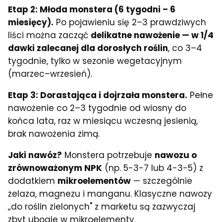
Etap 2: Młoda monstera (6 tygodni – 6
miesięcy).
Po pojawieniu się 2–3 prawdziwych
liści można zacząć
delikatne nawożenie — w 1/4
dawki zalecanej dla dorosłych roślin
, co 3–4
tygodnie, tylko w sezonie wegetacyjnym
(marzec–wrzesień).
Etap 3: Dorastająca i dojrzała monstera.
Pełne
nawożenie co 2–3 tygodnie od wiosny do
końca lata, raz w miesiącu wczesną jesienią,
brak nawożenia zimą.
Jaki nawóz?
Monstera potrzebuje
nawozu o
zrównoważonym NPK
(np. 5-3-7 lub 4-3-5) z
dodatkiem
mikroelementów
— szczególnie
żelaza, magnezu i manganu. Klasyczne nawozy
„do roślin zielonych" z marketu są zazwyczaj
zbyt ubogie w mikroelementy.