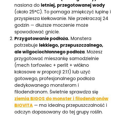
nasiona do
letniej, przegotowanej wody
(około 25°C). To pomaga zmiękczyć łupinę i
przyspiesza kiełkowanie. Nie przekraczaj 24
godzin — dłuższe moczenie może
spowodować gnicie.
Przygotowanie podłoża.
Monstera
potrzebuje
lekkiego, przepuszczalnego,
ale wilgociochłonnego podłoża
. Możesz
przygotować mieszankę samodzielnie
(mech torfowiec + perlit + włókno
kokosowe w proporcji 2:1:1) lub użyć
gotowego, profesjonalnego podłoża
dedykowanego monsterom i
filodendronom. Świetnie sprawdza się
ziemia BIGOS do monster i filodendronów
BIOVITA
— ma idealną przepuszczalność i
odczyn dopasowany do tej grupy roślin.