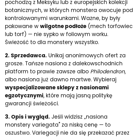
pochodzą z Meksyku lub z europejskich kolekcji
botanicznych, w których monstera owocuje pod
kontrolowanymi warunkami. Ważne, by były
pakowane w
wilgotne podłoże
(mech torfowiec
lub torf) — nie sypko w foliowym worku.
Świeżość to dla monstery wszystko.
2. Sprzedawca.
Unikaj anonimowych ofert za
grosze. Tańsze nasiona z dalekowschodnich
platform to prawie zawsze albo
Philodendron
,
albo nasiona już dawno martwe. Wybieraj
wyspecjalizowane sklepy z nasionami
egzotycznymi
, które mają jasną politykę
gwarancji świeżości.
3. Opis i wygląd.
Jeśli widzisz „nasiona
monstery variegata" za niską cenę — to
oszustwo. Variegacji nie da się przekazać przez