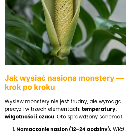
Jak wysiać nasiona monstery —
krok po kroku
Wysiew monstery nie jest trudny, ale wymaga
precyzji w trzech elementach:
temperatury,
wilgotności i czasu
. Oto sprawdzony schemat.
Namaczanie nasion (12–24 godziny).
Włóż