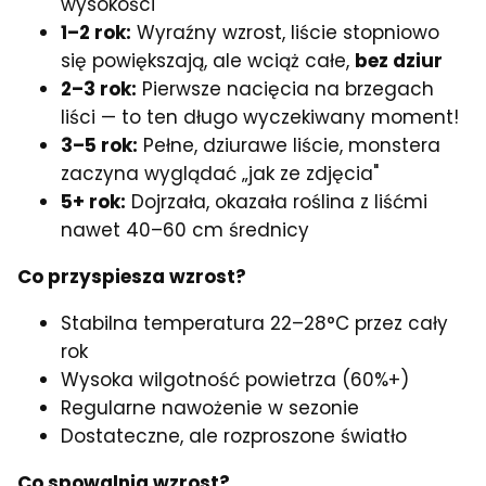
wysokości
1–2 rok:
Wyraźny wzrost, liście stopniowo
się powiększają, ale wciąż całe,
bez dziur
2–3 rok:
Pierwsze nacięcia na brzegach
liści — to ten długo wyczekiwany moment!
3–5 rok:
Pełne, dziurawe liście, monstera
zaczyna wyglądać „jak ze zdjęcia"
5+ rok:
Dojrzała, okazała roślina z liśćmi
nawet 40–60 cm średnicy
Co przyspiesza wzrost?
Stabilna temperatura 22–28°C przez cały
rok
Wysoka wilgotność powietrza (60%+)
Regularne nawożenie w sezonie
Dostateczne, ale rozproszone światło
Co spowalnia wzrost?