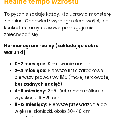
Realne tempo wzrostu
To pytanie zadaje każdy, kto uprawia monsterę
z nasion. Odpowiedź wymaga cierpliwości, ale
konkretne ramy czasowe pomagają nie
zniechęcać się.
Harmonogram realny (zakładając dobre
warunki):
0–2 miesiące:
Kiełkowanie nasion
2–4 miesiące:
Pierwsze listki zarodkowe i
pierwszy prawdziwy liść (małe, sercowate,
bez żadnych nacięć
)
4–8 miesięcy:
3–5 liści, młoda roślina o
wysokości 15–25 cm
8–12 miesięcy:
Pierwsze przesadzanie do
większej doniczki, około 30–40 cm