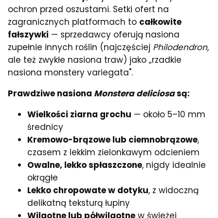
ochron przed oszustami. Setki ofert na
zagranicznych platformach to
całkowite
fałszywki
— sprzedawcy oferują nasiona
zupełnie innych roślin (najczęściej
Philodendron
,
ale też zwykłe nasiona traw) jako „rzadkie
nasiona monstery variegata".
Prawdziwe nasiona
Monstera deliciosa
są:
Wielkości ziarna grochu
— około 5–10 mm
średnicy
Kremowo-brązowe lub ciemnobrązowe
,
czasem z lekkim zielonkawym odcieniem
Owalne, lekko spłaszczone
, nigdy idealnie
okrągłe
Lekko chropowate w dotyku
, z widoczną
delikatną teksturą łupiny
Wilgotne lub półwilgotne
w świeżej